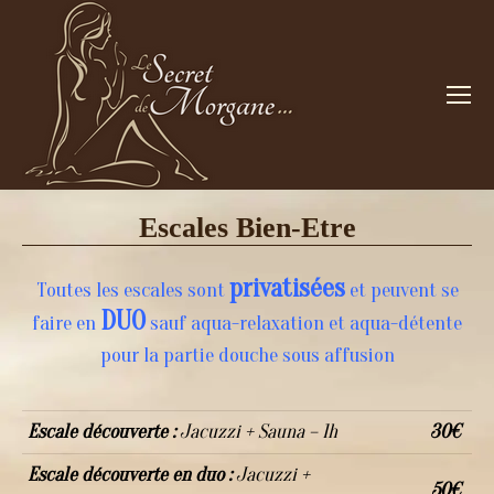
Escales Bien-Etre
privatisées
Toutes les escales sont
et peuvent se
DUO
faire en
sauf aqua-relaxation et
aqua-détente
pour la partie douche sous affusion
Escale découverte :
Jacuzzi + Sauna – 1h
30€
Escale découverte en duo :
Jacuzzi +
50€