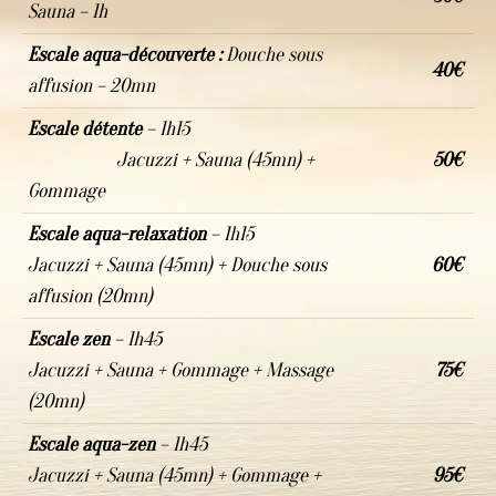
Sauna – 1h
Escale aqua-découverte :
Douche sous
40€
affusion – 20mn
Escale détente
– 1h15
Jacuzzi + Sauna (45mn) +
50€
Gommage
Escale aqua-relaxation
– 1h15
Jacuzzi + Sauna (45mn) + Douche sous
60€
affusion (20mn)
Escale zen
–
1h45
Jacuzzi + Sauna + Gommage + Massage
75€
(20mn)
Escale aqua-zen
– 1h45
Jacuzzi + Sauna (45mn) + Gommage +
95€