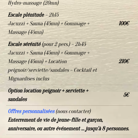
Hydro-massage (20mn)
Escale plénitude
–
2h15
Jacuzzi + Sauna (45mn) + Gommage +
100€
Massage (45mn)
Escale sérénité
(pour 2 pers.) – 2h45
Jacuzzi + Sauna (45mn) + Gommage +
Massage (
45mn) + L
ocation
210€
peignoir/serviette/sandales –
Cocktail et
Mignardises inclus
Option location
peignoir + serviette +
5€
sandales
Offres personnalisées
(nous contacter)
Enterrement de vie de jeune-fille
et garçon,
anniversaire,
ou autre événement … jusqu’à 8 personnes.